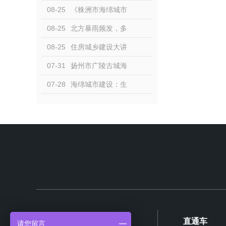
造南塘湖生态公园，海绵
08-25
《株洲市海绵城市
城市理念引领新风尚
建设管理条例》今年10月1
08-25
北方暴雨频发，多
日起施行
地突发山洪！对话水文专
08-25
住房城乡建设大讲
家徐宗学：防洪何以“为水
堂第二十一期开讲
07-31
扬州市广陵古城海
让路”
绵示范片区项目：古法智
07-28
海绵城市建设：生
慧泽今世 现代理念拓新局
态与人文完美结合，让城
市更宜居
产品中心
直通车
请您留言