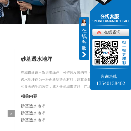
在
返回
在线咨询
线
客
扫
一
服
扫
更
砂基透水地坪
精
彩
在城市建设不断追求绿色、可持续发展的当下，砂基
咨询热线：
透水地坪作为一种创新型路面材料，以其卓越的性能
13540138402
和显著的生态效益，成为众多城市道路、广场、公园
等场所的理想铺装选择。
相关内容
砂基透水地坪
>
砂基透水地坪
砂基透水地坪
砂基透水地坪