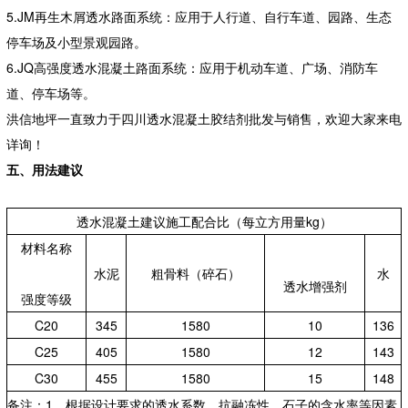
5.JM再生木屑透水路面系统：应用于人行道、自行车道、园路、生态
停车场及小型景观园路。
6.JQ高强度透水混凝土路面系统：应用于机动车道、广场、消防车
道、停车场等。
洪信地坪一直致力于四川透水混凝土胶结剂批发与销售，欢迎大家来电
详询！
五、用法建议
透水混凝土建议施工配合比（每立方用量kg）
材料名称
水泥
粗骨料（碎石）
水
透水增强剂
强度等级
C20
345
1580
10
136
C25
405
1580
12
143
C30
455
1580
15
148
备注：1、根据设计要求的透水系数、抗融冻性、石子的含水率等因素