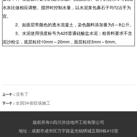
水灰比做相应调整。搅拌时控制水量，以水泥浆包裹石子均匀沾手为
宜。
2、如面层带颜色的透水混凝土，染色颜料添加量为5～8公斤。
3、水泥使用强度标号为425普通硅酸盐水泥；粗骨料要求不含
泥沙粉尘，底层粒径10mm～20mm，面层粒径3mm～6mm。
没有了
上一个：
全国34省驻场施工
下一个：
版权所有©四川洪信地坪工程有限公司
地址：成都市成华区万宇路蓝光锦绣城五期9栋410室