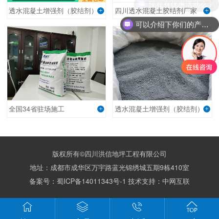
现在有优惠活动么？
透水混凝土增强剂（胶结剂）
四川透水混凝土胶结剂厂家
+
+
可以介绍下你们的产品么？
全国34省驻场施工
透水混凝土增强剂（胶结剂）
+
+
版权所有©四川洪信地坪工程有限公司
地址：成都市成华区万宇路蓝光锦绣城五期9栋410室
备案号：
蜀ICP备14011343号-1
技术支持：
中网互联