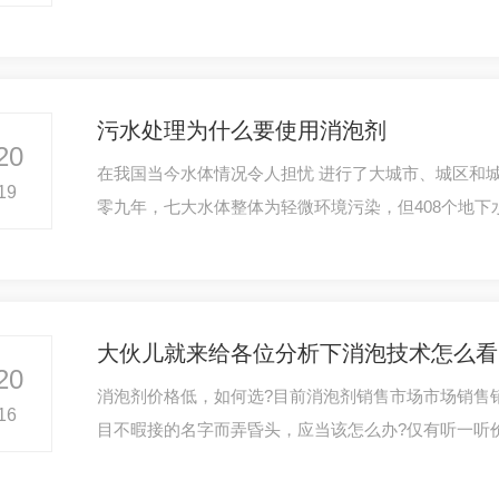
污水处理为什么要使用消泡剂
20
在我国当今水体情况令人担忧 进行了大城市、城区和
19
零九年，七大水体整体为轻微环境污染，但408个地下
管的二十六个湖库中，仍有35%劣于Ⅴ类水体。
大伙儿就来给各位分析下消泡技术怎么看
20
消泡剂价格低，如何选?目前消泡剂销售市场市场销售
16
目不暇接的名字而弄昏头，应当该怎么办?仅有听一听