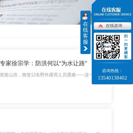
在
在线咨询
线
返回
客
扫
一
服
扫
更
精
彩
专家徐宗学：防洪何以“为水让路”
咨询热线：
突发山洪，致使12名野外露营人员遇难——这一沉重
13540138402