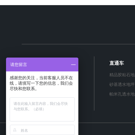
产品中心
直通车
请您留言
透水混凝土增强剂
精品胶粘石地
感谢您的关注，当前客服人员不在
线，请填写一下您的信息，我们会
透水混凝土罩面剂
砂基透水地坪
尽快和您联系。
透水混凝土地坪
帕米孔透水地
精品水洗石地坪