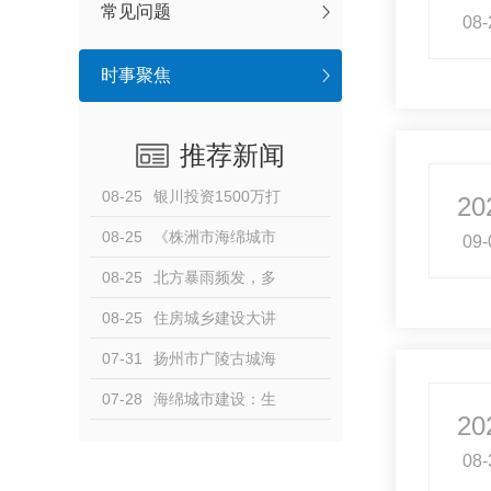
常见问题
08-
时事聚焦
推荐新闻
08-25
银川投资1500万打
20
造南塘湖生态公园，海绵
08-25
《株洲市海绵城市
09-
城市理念引领新风尚
建设管理条例》今年10月1
08-25
北方暴雨频发，多
日起施行
地突发山洪！对话水文专
08-25
住房城乡建设大讲
家徐宗学：防洪何以“为水
堂第二十一期开讲
07-31
扬州市广陵古城海
让路”
绵示范片区项目：古法智
07-28
海绵城市建设：生
20
慧泽今世 现代理念拓新局
态与人文完美结合，让城
08-
市更宜居