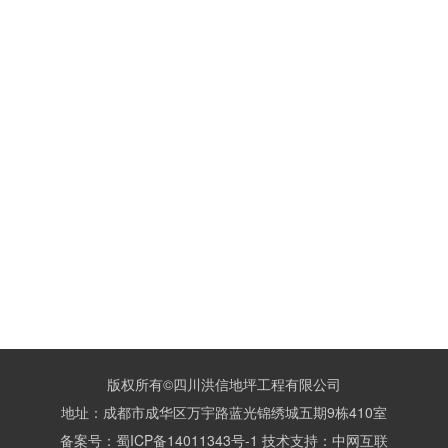
版权所有©四川洪信地坪工程有限公司
地址：成都市成华区万宇路蓝光锦绣城五期9栋410室
备案号：
蜀ICP备14011343号-1
技术支持：
中网互联