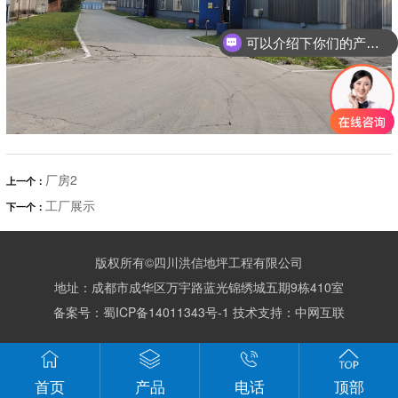
可以介绍下你们的产品么？
厂房2
上一个：
工厂展示
下一个：
版权所有©四川洪信地坪工程有限公司
地址：成都市成华区万宇路蓝光锦绣城五期9栋410室
备案号：
蜀ICP备14011343号-1
技术支持：
中网互联
首页
产品
电话
顶部